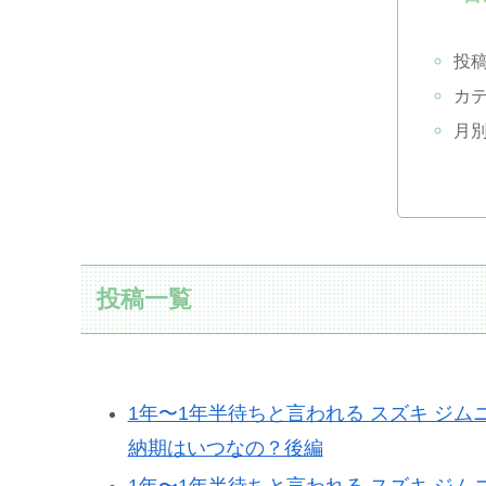
投
カ
月
投稿一覧
1年〜1年半待ちと言われる スズキ ジ
納期はいつなの？後編