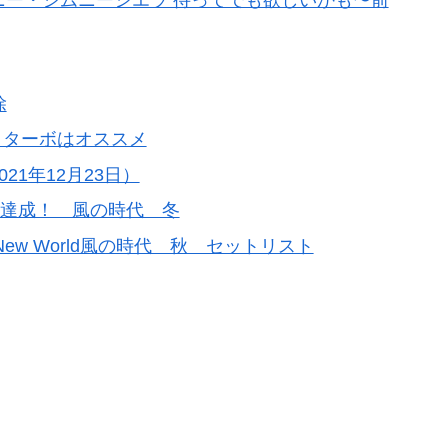
ムニー・ジムニーシエラ 待ってでも欲しいかも〜前
除
、ターボはオススメ
021年12月23日）
0本達成！ 風の時代 冬
s of New World風の時代 秋 セットリスト