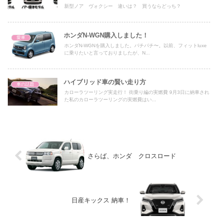
新型ノア ヴォクシー 違いは？ 買うならどっち？
ホンダN-WGN購入しました！
愛車
ホンダN-WGNを購入しました。パチパチ〜。以前、フィットluxe
に乗りたいと言っておりましたが、N...
ハイブリッド車の賢い走り方
車の話題
カローラツーリング実走行！ 街乗り編の実燃費 9月3日に納車され
た私のカローラツーリングの実燃費はい...
さらば、ホンダ クロスロード
日産キックス 納車！