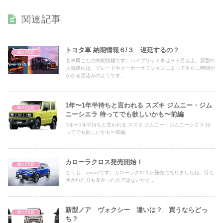
関連記事
トヨタ車 納期情報６/３ 遅延するの？
車の話題
各車両ごとの納期情報です。ハイブリッド車は６ヶ月以上、新型の
人気車両は、グレードやメーカーオプションによってさらに時間が
かかる見込みのようです。
1年〜1年半待ちと言われる スズキ ジムニー・ジム
車の話題
ニーシエラ 待ってでも欲しいかも〜前編
1年〜1年半待ちと言われる スズキ ジムニー・ジムニーシエラ 待
ってでも欲しいかも〜前編
カローラクロス発売開始！
車の話題
どうも、arisanです。カローラクロスが発売になりましたね。待ち
焦がれた方も多かったのではないかと...
新型ノア ヴォクシー 違いは？ 買うならどっ
車の話題
ち？