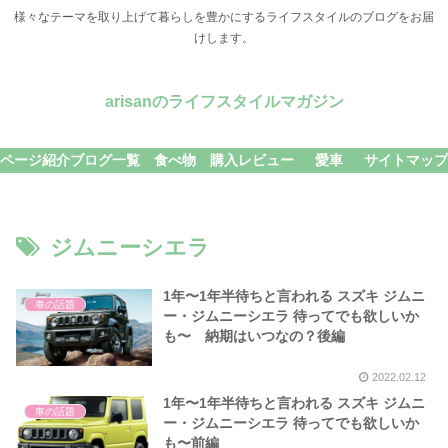
様々なテーマを取り上げて暮らしを豊かにするライフスタイルのブログをお届
けします。
arisanのライフスタイルマガジン
ページ紹介
ブログ一覧
食べ物
購入レビュー
愛車
サイトマップ
ジムニーシエラ
1年〜1年半待ちと言われる スズキ ジムニ
車の話題
ー・ジムニーシエラ 待ってでも欲しいか
も〜 納期はいつなの？後編
2022.02.12
1年〜1年半待ちと言われる スズキ ジムニ
車の話題
ー・ジムニーシエラ 待ってでも欲しいか
も〜前編